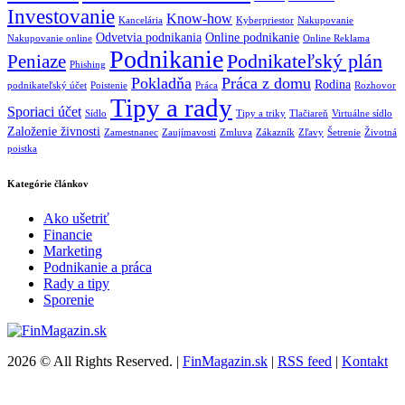
Investovanie
Know-how
Kancelária
Kyberpriestor
Nakupovanie
Odvetvia podnikania
Online podnikanie
Nakupovanie online
Online Reklama
Podnikanie
Podnikateľský plán
Peniaze
Phishing
Pokladňa
Práca z domu
Rodina
podnikateľský účet
Poistenie
Práca
Rozhovor
Tipy a rady
Sporiaci účet
Sídlo
Tipy a triky
Tlačiareň
Virtuálne sídlo
Založenie živnosti
Zamestnanec
Zaujímavosti
Zmluva
Zákazník
Zľavy
Šetrenie
Životná
poistka
Kategórie článkov
Ako ušetriť
Financie
Marketing
Podnikanie a práca
Rady a tipy
Sporenie
2026 © All Rights Reserved. |
FinMagazin.sk
|
RSS feed
|
Kontakt