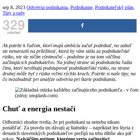
sep 8, 2023
Odvetvia podnikania
,
Podnikanie
,
Podnikateľský plán
,
Tipy a rady
329
zdieľaní
Ak patríte k ľuďom, ktorí majú ambíciu začať podnikať, no zatiaľ
ste nenarazili na príležitosť, ktorá by vám stála za podnikateľské
riziko, nie ste ničím výnimoční – podobne je na tom väčšina
začínajúcich podnikateľov. Na jednej strane sú podnikatelia ľudia
činu, ktorí neváhajú podstupovať podnikateľské riziko, na strane
druhej môže byť z rizika veľmi rýchlo krach. Pozrite si naše tipy, na
čo nezabudnúť pri analýze odvetvia pri štarte podnikania.
(zdroj: unsplash.com)
Chuť a energia nestačí
Odborníci zhodne tvrdia, že pri podnikaní sa netreba nikam
ponáhľať. Za pravdu im dávajú aj štatistiky – napríklad len štyria z
desiatich slovenských podnikateľov prežijú na trhu dlhšie ako päť
rokov.
Najväčším mýtom, ktorému veria začínajúci