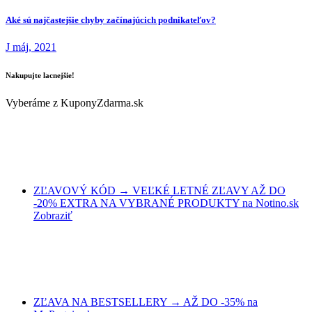
Aké sú najčastejšie chyby začínajúcich podnikateľov?
J máj, 2021
Nakupujte lacnejšie!
Vyberáme z KuponyZdarma.sk
ZĽAVOVÝ KÓD → VEĽKÉ LETNÉ ZĽAVY AŽ DO
-20% EXTRA NA VYBRANÉ PRODUKTY na Notino.sk
Zobraziť
ZĽAVA NA BESTSELLERY → AŽ DO -35% na