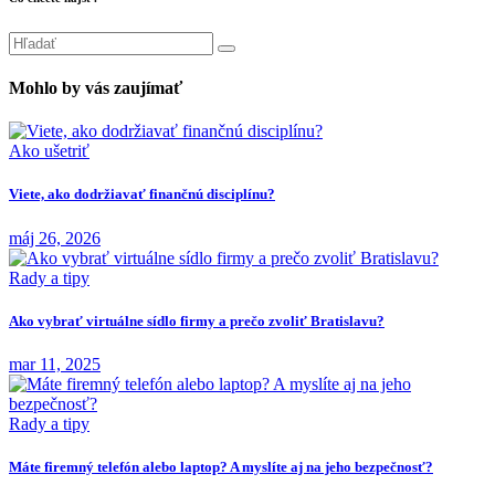
Mohlo by vás zaujímať
Ako ušetriť
Viete, ako dodržiavať finančnú disciplínu?
máj 26, 2026
Rady a tipy
Ako vybrať virtuálne sídlo firmy a prečo zvoliť Bratislavu?
mar 11, 2025
Rady a tipy
Máte firemný telefón alebo laptop? A myslíte aj na jeho bezpečnosť?