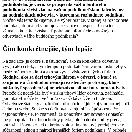
podnikatelia, je viera, že prosperita vášho budúceho
podnikania závisí viac na vašom podnikateľskom talente, než
na podmienkach odvetvia, v ktorom sa rozhodnete podnikať.
Možno vás teraz šokujeme, ale výber branže, v ktorej sa rozhodnete
podnikať, dramaticky určuje vaše šance na úspech. Čo si teda
všímať, ako a kde získavať potrebné informácie o možných
odvetviach vášho budúceho podnikania?
Čím konkrétnejšie, tým lepšie
Na začiatok je dobré si naštudovať, ako sa konkrétne odvetvie
vyvíja ako celok, akým tempom podnikateľom v ňom rastú tržby v
medziročnom období a ako sa vyvíja ziskovosť týchto firiem.
Sledujte, ako sa darí trhovým lídrom v odvetví, o ktoré sa
zaujímate a či náhodou nemajú existenčné problémy, ktoré
môžu byť spôsobené aj nepriaznivou situáciou v tomto odvetví.
Pretože ak nedokáže byť v zisku trhový líder odvetvia, začínajúci
podnikateľ môže len veľmi ťažko očakávať, že to bude on.
Odvetvové štatistky a užitočné informácie nájdete aj v odbornej tlači
alebo na webe. Snažte sa definovať svoju oblasť pôsobenia čo
najkonkrétnejšie, to znamená, že konkrétne definovanou oblasťou
nie je napríklad maloobchodný predaj, ale maloobchodný predaj
potravín. Rovnako nekonkrétne znie aj internetový predaj, čo je v
súčasnosti jednou z najrozšírenejších foriem podnikania. V prípade,