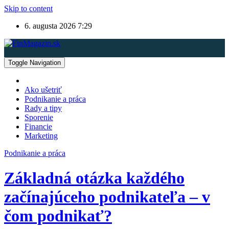
Skip to content
6. augusta 2026
7:29
Toggle Navigation
Ako ušetriť
Podnikanie a práca
Rady a tipy
Sporenie
Financie
Marketing
Podnikanie a práca
Základná otázka každého
začínajúceho podnikateľa – v
čom podnikať?