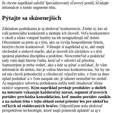
že chcete napríklad založiť špecializovaný zľavový portál, hľadajte
informácie o tomto segmente trhu.
Pýtajte sa skúsenejších
Základom podnikania je aj sledovať konkurenciu. Zistite si, kto sú
vaši potenciálni konkurenti a sledujte ich úroveň. Veľa konkurentov
v okolí a nízke vstupné bariéry na trh nesignalizujú nič dobré.
Oboznámte sa preto aj s tým, ako sa vyvíja hospodárenie firiem,
ktorým chcete konkurovať. Všímajte si napríklad aj to, aké majú
obchodné a ziskové marže, aká je úroveň ich záväzkov a s tým
spojená platobná disciplína a podobne. Neoceniteľné a praktické
rady vám dajú hlavne ľudia, ktorí už v odvetví už pôsobia.
Samozrejme je treba vedieť, ako a kde sa pýtať a nečakať, že vám
informácie dá niekto, kto je vašou hlavnou konkurenciou. Ak by ste
od nás chceli jednoduchý a všeobecný výpočet toho, v čom sa dnes
oplatí podnikať a v čom naopak nie, je takmer nemožné ho urobiť.
Aj stagnujúce odvetvia podnikania môžu totiž obsahovať rôzne
rastúce segmenty.
Kým napríklad predaje produktov a služieb
na internete vykazujú každoročný nárast, segment zľavových
portálov prechádza konsolidáciou, keď mnoho portálov zaniklo
a na našom trhu v tejto oblasti zostal priestor len pre niekoľko
veľkých už etablovaných hráčov.
Odporúčame teda sledovať
perspektívne technológie, ktoré majú potenciál uplatniť sa aj v