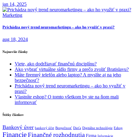
jan 14, 2025
Marketing
Prichádza nový trend neuromarketingu – ako ho využiť v praxi?
aug 18, 2024
Najnovšie články
Viete, ako dodržiavať finančnú disciplínu?
Ako vybrať virtuálne sídlo firmy a prečo zvoliť Bratislavu?
Máte firemný telefón alebo laptop? A myslíte aj na jeho
bezpečnosť?
Prichádza nový trend neuromarketingu – ako ho využiť v
praxi?
Vlastníte eshop? O tomto všetkom by ste na ňom mali
informovať
Štítky článkov
Bankový úver
bankový účet
Bezpečnosť
Dieťa
Digitálne technológie
Eshop
Financie
Finančné rozhodnutia
Firma
Informácie